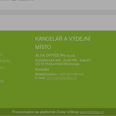
KANCELÁŘ A VÝDEJNÍ
MÍSTO
e
ky
ALFA OFFICE Pro s.r.o.
dnávky
Kutnohorská 426 - Areál PM – hala B7
111 01 Praha-Dolní Měcholupy
íka
Kontakt
Mobilní telefon:
+420 602 689 541
E-mail:
obchod@alfaoffice.cz
ies
Provozováno na platformě Zoner inShop
www.inshop.cz