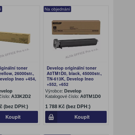
í
Na objednání
iginální toner
Develop originální toner
ellow, 26000str.,
A0TM1D0, black, 45000str.,
evelop Ineo +454,
TN-613K, Develop Ineo
+552, +652
evelop
Výrobce:
Develop
číslo:
A33K2D2
Katalogové číslo:
A0TM1D0
č (bez DPH:)
1 788 Kč (bez DPH:)
Koupit
Koupit