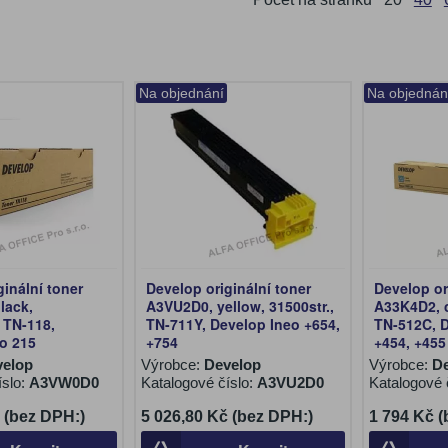
Na objednání
Na objednán
ginální toner
Develop originální toner
Develop or
lack,
A3VU2D0, yellow, 31500str.,
A33K4D2, c
 TN-118,
TN-711Y, Develop Ineo +654,
TN-512C, 
o 215
+754
+454, +455
velop
Výrobce:
Develop
Výrobce:
D
íslo:
A3VW0D0
Katalogové číslo:
A3VU2D0
Katalogové 
 (bez DPH:)
5 026,80 Kč (bez DPH:)
1 794 Kč 