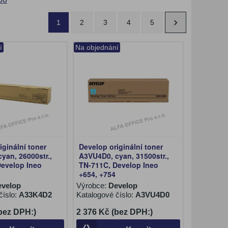
1
2
3
4
5
í
Na objednání
iginální toner
Develop originální toner
yan, 26000str.,
A3VU4D0, cyan, 31500str.,
Develop Ineo
TN-711C, Develop Ineo
+654, +754
evelop
Výrobce:
Develop
číslo:
A33K4D2
Katalogové číslo:
A3VU4D0
(bez DPH:)
2 376 Kč (bez DPH:)