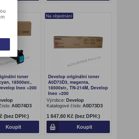
kou
í
Na objednání
ám
iginální toner
Develop originální toner
yan, 18500str.,
A0D73D3, magenta,
Develop Ineo +200
18500str., TN-214M, Develop
Ineo +200
evelop
Výrobce:
Develop
číslo:
A0D74D3
Katalogové číslo:
A0D73D3
č (bez DPH:)
1 647,60 Kč (bez DPH:)
Koupit
Koupit