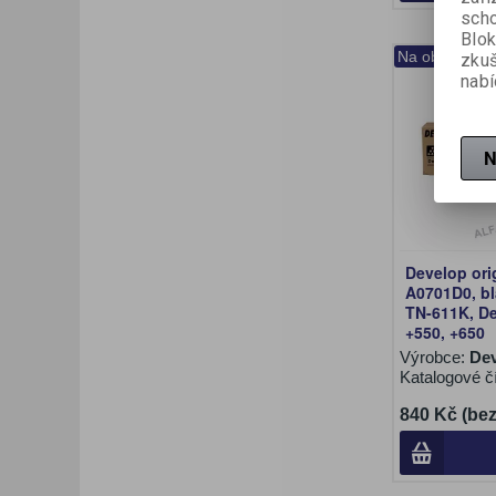
scho
Blok
Na objednání
zku
nabí
N
Develop ori
A0701D0, bla
TN-611K, De
+550, +650
Výrobce:
De
Katalogové č
840 Kč (be