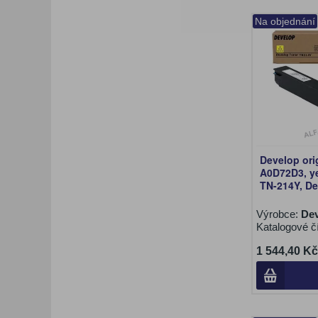
Na objednání
Develop ori
A0D72D3, ye
TN-214Y, De
Výrobce:
De
Katalogové č
1 544,40 Kč