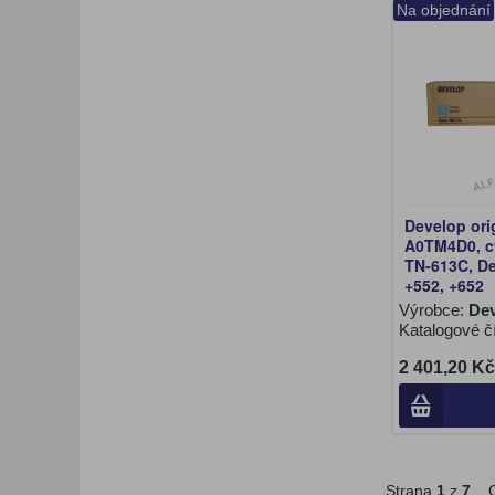
Na objednání
Develop ori
A0TM4D0, cy
TN-613C, De
+552, +652
Výrobce:
De
Katalogové č
2 401,20 Kč
Strana
1
z
7
C