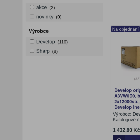
akce
(2)
novinky
(0)
Na objednání
Výrobce
Develop
(116)
Sharp
(8)
Develop ori
A3VW0D0, b
2x12000str.,
Develop Ine
Výrobce:
De
Katalogové č
1 432,80 Kč