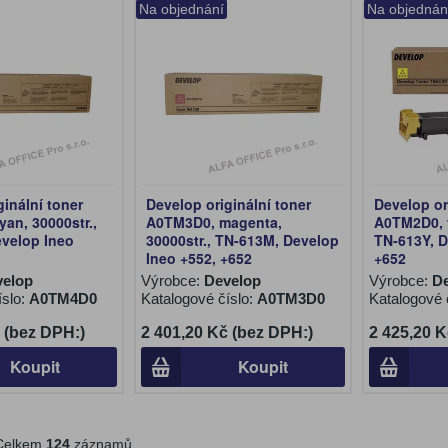
Na objednání
Na objednán
ginální toner
Develop originální toner
Develop or
an, 30000str.,
A0TM3D0, magenta,
A0TM2D0, y
velop Ineo
30000str., TN-613M, Develop
TN-613Y, D
Ineo +552, +652
+652
velop
Výrobce:
Develop
Výrobce:
D
íslo:
A0TM4D0
Katalogové číslo:
A0TM3D0
Katalogové 
 (bez DPH:)
2 401,20 Kč (bez DPH:)
2 425,20 K
Koupit
Koupit
elkem
124
záznamů