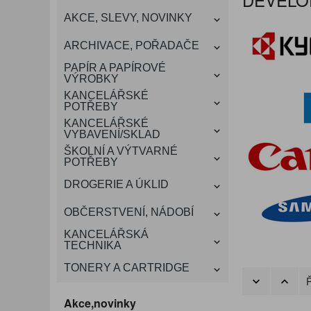
KANCELÁŘSKÝ
AKCE, SLEVY, NOVINKY
VÁNOCE
ROZDRUŽOVAČE
OBÁLKY
KONFERENČNÍ SPISOVKY
KRESLENÍ A MALOVÁNÍ
DEZINFEKCE-OCHRANA
KONVICE A DŽBÁNY
LAMINACE
NÁBYTEK
ARCHIVACE, POŘADAČE
OCHRANNÉ PRACOVNÍ
DÁRKOVÉ POTŘEBY
VIZITKY A JMENOVKY
TISKOPISY
NŮŽKY A NOŽE
PROSTŘEDKY NA PRANÍ
SLADKÉ POTRAVINY
ŠTÍTKOVAČE
PAPÍR A PAPÍROVÉ
POMŮCKY
VÝROBKY
KANCELÁŘSKÉ
TAŠKY, KUFRY, AKTOVKY
POTŘEBY
SMART DOPLŇKY
TABULE, NÁSTĚNKY
A OBALY
KANCELÁŘSKÉ
VYBAVENÍ/SKLAD
ŠKOLNÍ A VÝTVARNÉ
POTŘEBY
DROGERIE A ÚKLID
OBČERSTVENÍ, NÁDOBÍ
KANCELÁŘSKÁ
TECHNIKA
TONERY A CARTRIDGE
Ř
Akce,novinky