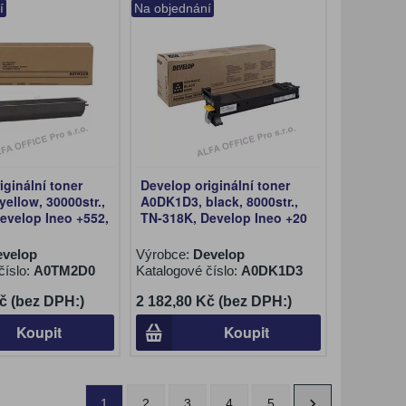
í
Na objednání
iginální toner
Develop originální toner
ellow, 30000str.,
A0DK1D3, black, 8000str.,
evelop Ineo +552,
TN-318K, Develop Ineo +20
evelop
Výrobce:
Develop
číslo:
A0TM2D0
Katalogové číslo:
A0DK1D3
č (bez DPH:)
2 182,80 Kč (bez DPH:)
Koupit
Koupit
1
2
3
4
5