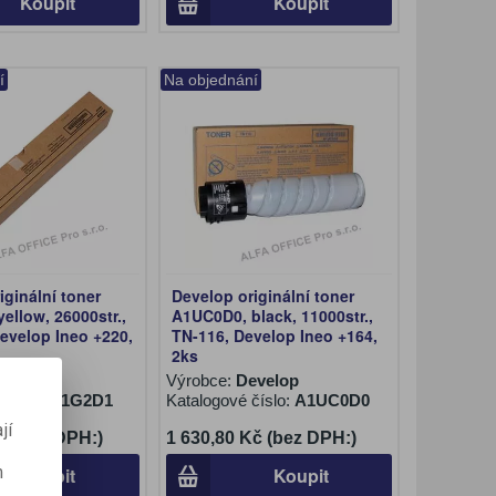
Koupit
Koupit
í
Na objednání
iginální toner
Develop originální toner
ellow, 26000str.,
A1UC0D0, black, 11000str.,
evelop Ineo +220,
TN-116, Develop Ineo +164,
2ks
evelop
Výrobce:
Develop
číslo:
A11G2D1
Katalogové číslo:
A1UC0D0
jí
č (bez DPH:)
1 630,80 Kč (bez DPH:)
m
Koupit
Koupit