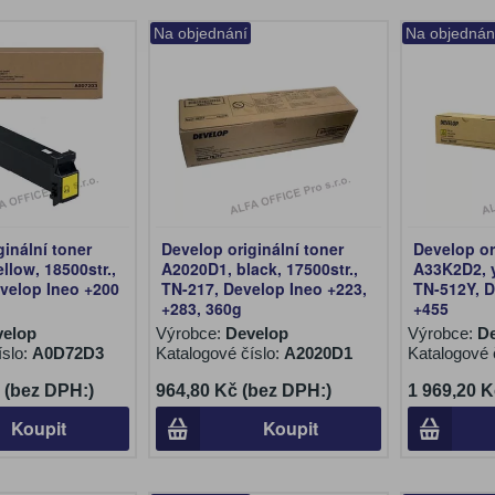
Na objednání
Na objednán
ginální toner
Develop originální toner
Develop or
llow, 18500str.,
A2020D1, black, 17500str.,
A33K2D2, y
velop Ineo +200
TN-217, Develop Ineo +223,
TN-512Y, D
+283, 360g
+455
velop
Výrobce:
Develop
Výrobce:
D
íslo:
A0D72D3
Katalogové číslo:
A2020D1
Katalogové 
 (bez DPH:)
964,80 Kč (bez DPH:)
1 969,20 K
Koupit
Koupit