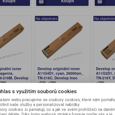
Koupit
Koupit
Na objednání
Na objednán
ginální toner
Develop originální toner
Develop or
agenta,
A11G4D1, cyan, 26000str.,
A11G2D1, y
TN-216M, Develop
TN-216C, Develop Ineo
TN-216Y, D
+280
+220, +280
+280
velop
Výrobce:
Develop
Výrobce:
D
hlas s využitím souborů cookies
íslo:
A11G3D1
Katalogové číslo:
A11G4D1
Katalogové 
ašem webu pracujeme se soubory cookies, které nám pomáha
 (bez DPH:)
1 789,20 Kč (bez DPH:)
1 789,20 K
litnit naše služby a personalizovat nabídky.
ory cookies si pamatují, co a jak ve svém prohlížeči na dané
Koupit
Koupit
zení děláte. Díky tomu webová stránka funguje podle vás a je