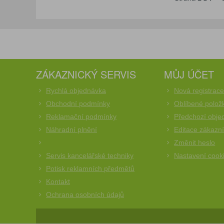
ZÁKAZNICKÝ SERVIS
MŮJ ÚČET
Rychlá objednávka
Nová registrac
Obchodní podmínky
Oblíbené polož
Reklamační podmínky
Předchozí obje
Náhradní plnění
Editace zákazn
Změnit heslo
Servis kancelářské techniky
Nastavení cook
Potisk reklamních předmětů
Kontakt
Ochrana osobních údajů