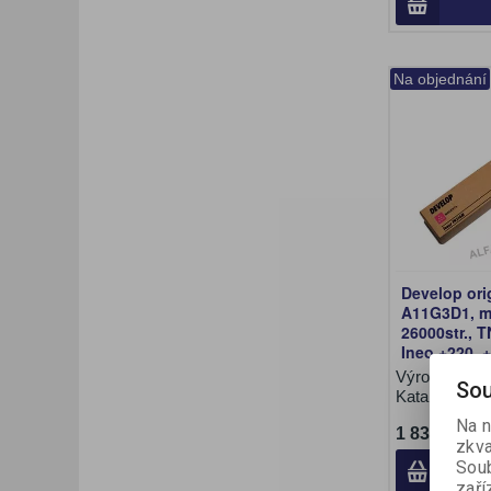
Na objednání
Develop ori
A11G3D1, m
26000str., 
Ineo +220, 
Výrobce:
De
Sou
Katalogové č
Na n
1 839,60 Kč
zkva
Soub
zaří