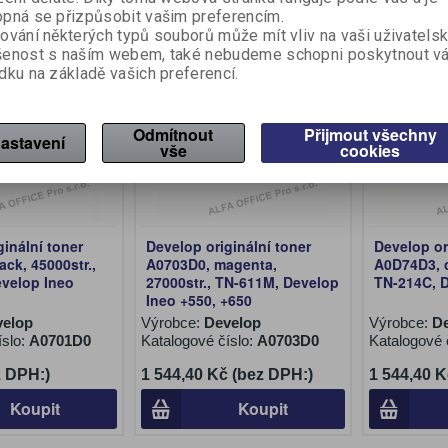
pná se přizpůsobit vašim preferencím.
ování některých typů souborů může mít vliv na vaši uživatels
Na objednání
Na objednán
šenost s naším webem, také nebudeme schopni poskytnout v
dku na základě vašich preferencí.
Odmítnout
Přijmout všechny
astavení
vše
cookies
ginální toner
Develop originální toner
Develop or
ck, 45000str.,
A0703D0, magenta,
A0D74D3, c
velop Ineo
27000str., TN-611M, Develop
TN-214C, 
Ineo +550, +650
velop
Výrobce:
Develop
Výrobce:
D
íslo:
A0701D0
Katalogové číslo:
A0703D0
Katalogové 
z DPH:)
1 544,40 Kč (bez DPH:)
1 544,40 K
Koupit
Koupit