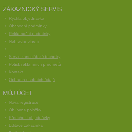
ZÁKAZNICKÝ SERVIS
Rychlá objednávka
Obchodní podmínky
Reklamační podmínky
Náhradní plnění
Servis kancelářské techniky
Potisk reklamních předmětů
Kontakt
Ochrana osobních údajů
MŮJ ÚČET
Nová registrace
Oblíbené položky
Předchozí objednávky
Editace zákazníka