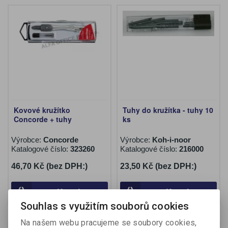
Kovové kružítko
Tuhy do kružítka - tuhy 10
Concorde + tuhy
ks
Výrobce:
Concorde
Výrobce:
Koh-i-noor
Katalogové číslo:
323260
Katalogové číslo:
216000
46,70 Kč (bez DPH:)
23,50 Kč (bez DPH:)
Koupit
Koupit
Souhlas s využitím souborů cookies
Na našem webu pracujeme se soubory cookies,