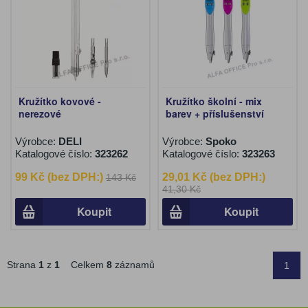
Kružítko kovové -
Kružítko školní - mix
nerezové
barev + příslušenství
Výrobce:
DELI
Výrobce:
Spoko
Katalogové číslo:
323262
Katalogové číslo:
323263
99 Kč (bez DPH:)
29,01 Kč (bez DPH:)
143 Kč
41,30 Kč
Koupit
Koupit
Strana
1
z
1
Celkem
8
záznamů
1