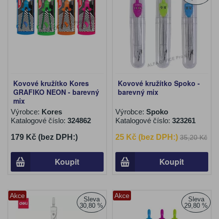
Kovové kružítko Kores
Kovové kružítko Spoko -
GRAFIKO NEON - barevný
barevný mix
mix
Výrobce:
Kores
Výrobce:
Spoko
Katalogové číslo:
324862
Katalogové číslo:
323261
179 Kč (bez DPH:)
25 Kč (bez DPH:)
35,20 Kč
Koupit
Koupit
Akce
Akce
Sleva
Sleva
30,80 %
29,80 %