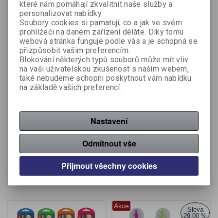
které nám pomáhají zkvalitnit naše služby a
personalizovat nabídky.
Soubory cookies si pamatují, co a jak ve svém
prohlížeči na daném zařízení děláte. Díky tomu
webová stránka funguje podle vás a je schopná se
přizpůsobit vašim preferencím.
Blokování některých typů souborů může mít vliv
na vaši uživatelskou zkušenost s naším webem,
také nebudeme schopni poskytnout vám nabídku
na základě vašich preferencí.
Kovové kružítko 4501
Kovové kružítko Linex
Nastavení
Výrobce:
Koh-i-noor
Výrobce:
Linex
Katalogové číslo:
323850
Katalogové číslo:
324861
Odmítnout vše
45,50 Kč (bez DPH:)
157 Kč (bez DPH:)
Přijmout všechny cookies
Koupit
Koupit
Akce
Sleva
29,00 %