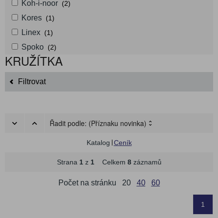
Koh-i-noor
(2)
Kores
(1)
Linex
(1)
Spoko
(2)
KRUŽÍTKA
Filtrovat
Řadit podle:
(Příznaku novinka)
Katalog
Ceník
Strana
1
z
1
Celkem
8
záznamů
Počet na stránku
20
40
60
1