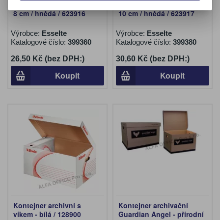
Archivní boxy ECO - hřbet
Archivní boxy ECO - hřbet
8 cm / hnědá / 623916
10 cm / hnědá / 623917
Výrobce:
Esselte
Výrobce:
Esselte
Katalogové číslo:
399360
Katalogové číslo:
399380
26,50 Kč (bez DPH:)
30,60 Kč (bez DPH:)
Koupit
Koupit
Kontejner archivní s
Kontejner archivační
víkem - bílá / 128900
Guardian Angel - přírodní