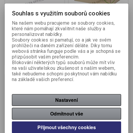
Souhlas s využitím souborů cookies
Úložný box Emba přírodní
Archivní kontejnery ECO -
hnědá / TYP UB3
na pořadače / s víkem /
Na našem webu pracujeme se soubory cookies,
623918
které nám pomáhají zkvalitnit naše služby a
Výrobce:
Emba
Výrobce:
Esselte
personalizovat nabídky.
Katalogové číslo:
396400
Katalogové číslo:
399440
Soubory cookies si pamatují, co a jak ve svém
prohlížeči na daném zařízení děláte. Díky tomu
131 Kč (bez DPH:)
177 Kč (bez DPH:)
webová stránka funguje podle vás a je schopná se
Koupit
Koupit
přizpůsobit vašim preferencím.
Blokování některých typů souborů může mít vliv
na vaši uživatelskou zkušenost s naším webem,
také nebudeme schopni poskytnout vám nabídku
na základě vašich preferencí.
Nastavení
Odmítnout vše
Přijmout všechny cookies