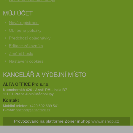
MŮJ ÚČET
Nová registrace
Oblíbené položky
Předchozí objednávky
Editace zákazníka
Změnit heslo
Nastavení cookies
KANCELÁŘ A VÝDEJNÍ MÍSTO
ALFA OFFICE Pro s.r.o.
Kutnohorská 426 - Areál PM – hala B7
111 01 Praha-Dolní Měcholupy
Kontakt
Mobilní telefon:
+420 602 689 541
E-mail:
obchod@alfaoffice.cz
Provozováno na platformě Zoner inShop
www.inshop.cz