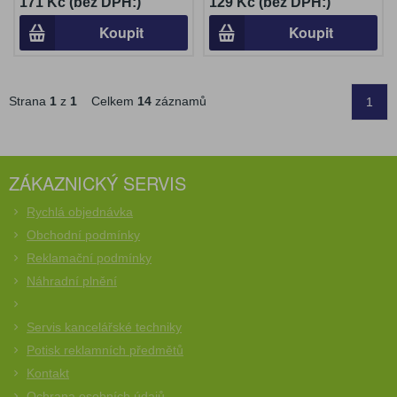
171 Kč (bez DPH:)
129 Kč (bez DPH:)
Koupit
Koupit
Strana
1
z
1
Celkem
14
záznamů
1
ZÁKAZNICKÝ SERVIS
Rychlá objednávka
Obchodní podmínky
Reklamační podmínky
Náhradní plnění
Servis kancelářské techniky
Potisk reklamních předmětů
Kontakt
Ochrana osobních údajů