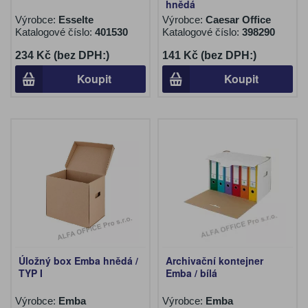
hnědá
Výrobce:
Esselte
Výrobce:
Caesar Office
Katalogové číslo:
401530
Katalogové číslo:
398290
234 Kč (bez DPH:)
141 Kč (bez DPH:)
Koupit
Koupit
Úložný box Emba hnědá /
Archivační kontejner
TYP I
Emba / bílá
Výrobce:
Emba
Výrobce:
Emba