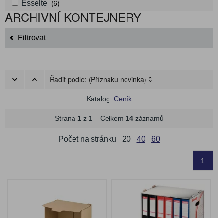
Esselte
(6)
ARCHIVNÍ KONTEJNERY
Filtrovat
Řadit podle:
(Příznaku novinka)
Katalog
Ceník
Strana
1
z
1
Celkem
14
záznamů
Počet na stránku
20
40
60
1