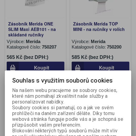
Zásobník Merida ONE
Zásobník Merida TOP
SLIM Maxi AEB101 - na
MINI - na ručníky v rolích
skládané ručníky
Výrobce:
Merida
Výrobce:
Merida
Katalogové číslo:
750207
Katalogové číslo:
750200
565 Kč (bez DPH:)
585 Kč (bez DPH:)
Koupit
Koupit
Souhlas s využitím souborů cookies
Na našem webu pracujeme se soubory cookies,
které nám pomáhají zkvalitnit naše služby a
personalizovat nabídky.
Soubory cookies si pamatují, co a jak ve svém
prohlížeči na daném zařízení děláte. Díky tomu
webová stránka funguje podle vás a je schopná se
přizpůsobit vašim preferencím.
Blokování některých typů souborů může mít vliv