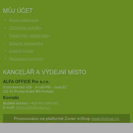
MŮJ ÚČET
Nová registrace
Oblíbené položky
Předchozí objednávky
Editace zákazníka
Změnit heslo
Nastavení cookies
KANCELÁŘ A VÝDEJNÍ MÍSTO
ALFA OFFICE Pro s.r.o.
Kutnohorská 426 - Areál PM – hala B7
111 01 Praha-Dolní Měcholupy
Kontakt
Mobilní telefon:
+420 602 689 541
E-mail:
obchod@alfaoffice.cz
Provozováno na platformě Zoner inShop
www.inshop.cz