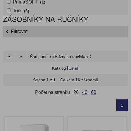
PrimaSOFT
(1)
Tork
(3)
ZÁSOBNÍKY NA RUČNÍKY
Filtrovat
Řadit podle:
(Příznaku novinka)
Katalog
Ceník
Strana
1
z
1
Celkem
16
záznamů
Počet na stránku
20
40
60
1