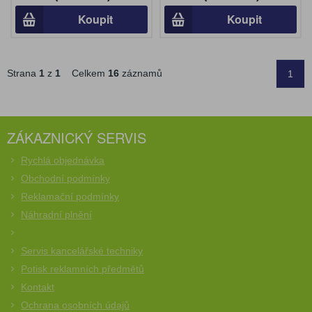
Koupit
Koupit
Strana
1
z
1
Celkem
16
záznamů
1
ZÁKAZNICKÝ SERVIS
Rychlá objednávka
Obchodní podmínky
Reklamační podmínky
Náhradní plnění
Servis kancelářské techniky
Potisk reklamních předmětů
Kontakt
Ochrana osobních údajů