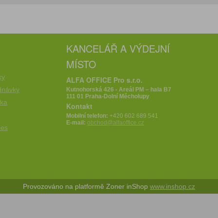
KANCELÁŘ A VÝDEJNÍ
MÍSTO
e
ky
ALFA OFFICE Pro s.r.o.
dnávky
Kutnohorská 426 - Areál PM – hala B7
111 01 Praha-Dolní Měcholupy
íka
Kontakt
Mobilní telefon:
+420 602 689 541
E-mail:
obchod@alfaoffice.cz
ies
Provozováno na platformě Zoner inShop
www.inshop.cz