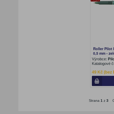
Roller Pilot
0,5 mm - ze
Výrobce:
Pil
Katalogové č
49 Kč (bez
Strana
1
z
3
C