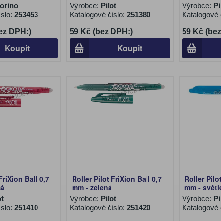
orino
Výrobce:
Pilot
Výrobce:
Pi
íslo:
253453
Katalogové číslo:
251380
Katalogové 
ez DPH:)
59 Kč (bez DPH:)
59 Kč (be
Koupit
Koupit
FriXion Ball 0,7
Roller Pilot FriXion Ball 0,7
Roller Pilo
ná
mm - zelená
mm - světl
ot
Výrobce:
Pilot
Výrobce:
Pi
íslo:
251410
Katalogové číslo:
251420
Katalogové 