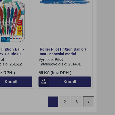
t FriXion Ball -
Roller Pilot FriXion Ball 0,7
rev + sudoku
mm - nebeská modrá
lot
Výrobce:
Pilot
číslo:
251512
Katalogové číslo:
251401
ez DPH:)
59 Kč (bez DPH:)
Koupit
Koupit
1
2
3