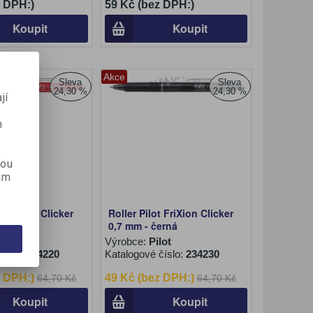
z DPH:)
59 Kč (bez DPH:)
Koupit
Koupit
Akce
Sleva
Sleva
24,30 %
24,30 %
jí
m
kou
ám
t FriXion Clicker
Roller Pilot FriXion Clicker
ervená
0,7 mm - černá
lot
Výrobce:
Pilot
číslo:
234220
Katalogové číslo:
234230
z DPH:)
49 Kč (bez DPH:)
64,70 Kč
64,70 Kč
Koupit
Koupit