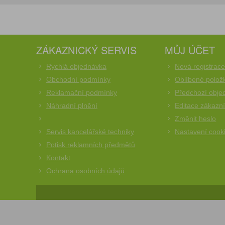
ZÁKAZNICKÝ SERVIS
MŮJ ÚČET
Rychlá objednávka
Nová registrac
Obchodní podmínky
Oblíbené polož
Reklamační podmínky
Předchozí obje
Náhradní plnění
Editace zákazn
Změnit heslo
Servis kancelářské techniky
Nastavení cook
Potisk reklamních předmětů
Kontakt
Ochrana osobních údajů