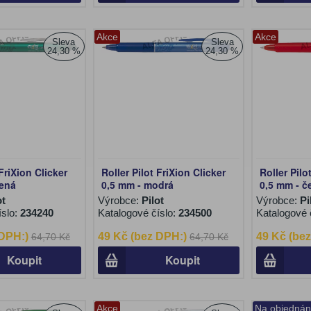
Akce
Akce
Sleva
Sleva
24,30 %
24,30 %
 FriXion Clicker
Roller Pilot FriXion Clicker
Roller Pilo
lená
0,5 mm - modrá
0,5 mm - č
ot
Výrobce:
Pilot
Výrobce:
Pi
íslo:
234240
Katalogové číslo:
234500
Katalogové 
 DPH:)
49 Kč (bez DPH:)
49 Kč (be
64,70 Kč
64,70 Kč
Koupit
Koupit
Akce
Na objednán