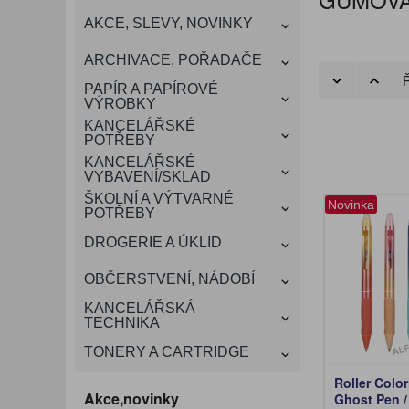
KANCELÁŘSKÝ
AKCE, SLEVY, NOVINKY
VÁNOCE
ROZDRUŽOVAČE
OBÁLKY
KONFERENČNÍ SPISOVKY
KRESLENÍ A MALOVÁNÍ
DEZINFEKCE-OCHRANA
KONVICE A DŽBÁNY
LAMINACE
NÁBYTEK
ARCHIVACE, POŘADAČE
OCHRANNÉ PRACOVNÍ
Ř
DÁRKOVÉ POTŘEBY
VIZITKY A JMENOVKY
TISKOPISY
NŮŽKY A NOŽE
PROSTŘEDKY NA PRANÍ
SLADKÉ POTRAVINY
ŠTÍTKOVAČE
PAPÍR A PAPÍROVÉ
POMŮCKY
VÝROBKY
KANCELÁŘSKÉ
TAŠKY, KUFRY, AKTOVKY
POTŘEBY
SMART DOPLŇKY
TABULE, NÁSTĚNKY
A OBALY
KANCELÁŘSKÉ
VYBAVENÍ/SKLAD
ŠKOLNÍ A VÝTVARNÉ
Novinka
POTŘEBY
DROGERIE A ÚKLID
OBČERSTVENÍ, NÁDOBÍ
KANCELÁŘSKÁ
TECHNIKA
TONERY A CARTRIDGE
Roller Color
Akce,novinky
Ghost Pen /