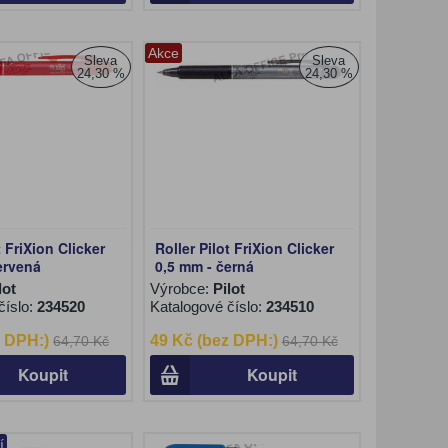
Akce
Sleva
Sleva
24,30 %
24,30 %
t FriXion Clicker
Roller Pilot FriXion Clicker
ervená
0,5 mm - černá
lot
Výrobce:
Pilot
číslo:
234520
Katalogové číslo:
234510
z DPH:)
49 Kč (bez DPH:)
64,70 Kč
64,70 Kč
Koupit
Koupit
í