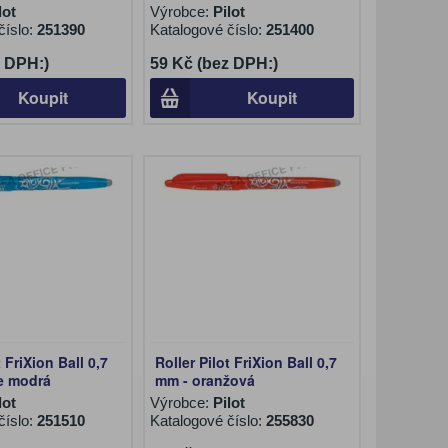
lot
Výrobce:
Pilot
číslo:
251390
Katalogové číslo:
251400
z DPH:)
59 Kč (bez DPH:)
Koupit
Koupit
t FriXion Ball 0,7
Roller Pilot FriXion Ball 0,7
e modrá
mm - oranžová
lot
Výrobce:
Pilot
číslo:
251510
Katalogové číslo:
255830