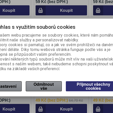
 DPH:)
59 Kč (bez DPH:)
59 Kč (be
Koupit
Koupit
hlas s využitím souborů cookies
Akce
Akce
Sleva
24,30 %
ašem webu pracujeme se soubory cookies, které nám pomáha
litnit naše služby a personalizovat nabídky.
ory cookies si pamatují, co a jak ve svém prohlížeči na dané
zení děláte. Díky tomu webová stránka funguje podle vás a je
pná se přizpůsobit vašim preferencím.
ování některých typů souborů může mít vliv na vaši uživatels
šenost s naším webem, také nebudeme schopni poskytnout v
dku na základě vašich preferencí.
FriXion Ball 0,7
Roller Pilot FriXion Clicker
Roller Pilo
á
0,7 mm - modrá
0,7 mm - č
Odmítnout
Přijmout všechny
astavení
ot
Výrobce:
Pilot
Výrobce:
Pi
vše
cookies
íslo:
255840
Katalogové číslo:
234210
Katalogové 
 DPH:)
49 Kč (bez DPH:)
49 Kč (be
64,70 Kč
Koupit
Koupit