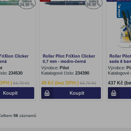
Sleva
Sleva
24,30 %
24,30 %
 FriXion Clicker
Roller Pilot FriXion Clicker
Roller Pilo
lená
0,7 mm - modro-černá
sada 8 ba
ot
Výrobce:
Pilot
Výrobce:
Pi
íslo:
234530
Katalogové číslo:
234390
Katalogové 
 DPH:)
49 Kč (bez DPH:)
437 Kč (b
64,70 Kč
64,70 Kč
Koupit
Koupit
elkem
56
záznamů