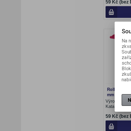
59 Kč (bez
Sou
Na n
zkva
Soub
zaří
scho
Blok
zku
nabí
Roller Pilot 
mm - růžov
N
Výrobce:
Pil
Katalogové č
59 Kč (bez