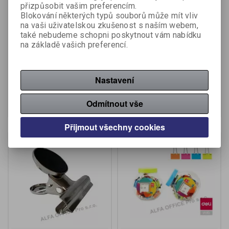
přizpůsobit vašim preferencím.
Blokování některých typů souborů může mít vliv
na vaši uživatelskou zkušenost s naším webem,
Klipy kovové stříbrné - 75
Klipy kovové stříbrné -
také nebudeme schopni poskytnout vám nabídku
mm
145 mm
na základě vašich preferencí.
Výrobce:
Sakota
Výrobce:
Sakota
Katalogové číslo:
309620
Katalogové číslo:
309640
Nastavení
27,90 Kč (bez DPH:)
59 Kč (bez DPH:)
Koupit
Koupit
Odmítnout vše
Přijmout všechny cookies