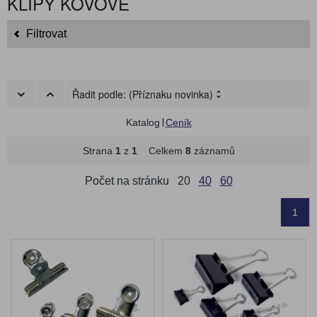
KLIPY KOVOVÉ
Filtrovat
Řadit podle:
(Příznaku novinka)
Katalog
Ceník
Strana
1
z
1
Celkem
8
záznamů
Počet na stránku
20
40
60
1