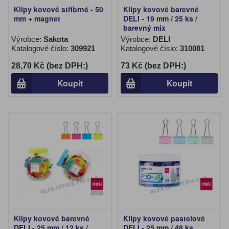
Klipy kovové stříbrné - 50
Klipy kovové barevné
mm + magnet
DELI - 19 mm / 25 ks /
barevný mix
Výrobce:
Sakota
Výrobce:
DELI
Katalogové číslo:
309921
Katalogové číslo:
310081
28,70 Kč (bez DPH:)
73 Kč (bez DPH:)
Koupit
Koupit
Klipy kovové barevné
Klipy kovové pastelové
DELI - 25 mm / 12 ks /
DELI - 25 mm / 48 ks