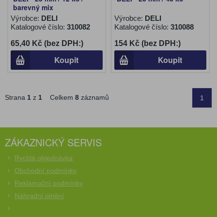
barevný mix
Výrobce:
DELI
Výrobce:
DELI
Katalogové číslo:
310082
Katalogové číslo:
310088
65,40 Kč (bez DPH:)
154 Kč (bez DPH:)
Koupit
Koupit
Strana
1
z
1
Celkem
8
záznamů
1
ZÁKAZNICKÝ SERVIS
Rychlá objednávka
Obchodní podmínky
Reklamační podmínky
Náhradní plnění