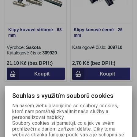
Klipy kovové stříbrné - 63
Klipy kovové černé - 25
mm
mm
Výrobce:
Sakota
Katalogové číslo:
309710
Katalogové číslo:
309920
21,10 Kč (bez DPH:)
2,70 Kč (bez DPH:)
Koupit
Koupit
Souhlas s využitím souborů cookies
Na našem webu pracujeme se soubory cookies,
které nám pomáhají zkvalitnit naše služby a
personalizovat nabídky.
Soubory cookies si pamatují, co a jak ve svém
prohlížeči na daném zařízení děláte. Díky tomu
webová stránka funguje podle vás a je schopná se