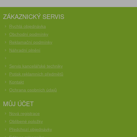
ZÁKAZNICKÝ SERVIS
Rychlá objednávka
Obchodní podmínky
Reklamační podmínky
Náhradní plnění
Servis kancelářské techniky
Potisk reklamních předmětů
Kontakt
Ochrana osobních údajů
MŮJ ÚČET
Nová registrace
Oblíbené položky
Předchozí objednávky