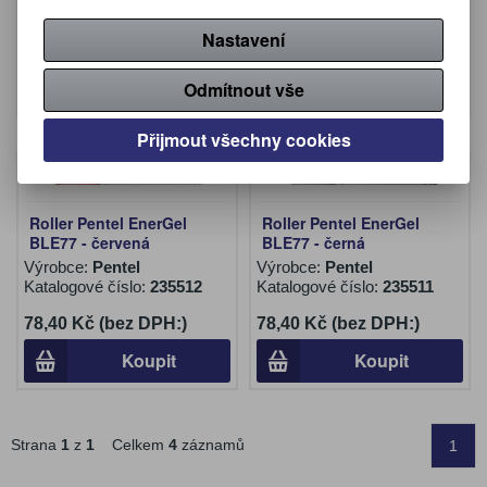
Katalogové číslo:
248830
Katalogové číslo:
235513
Nastavení
53,30 Kč (bez DPH:)
78,40 Kč (bez DPH:)
Koupit
Koupit
Odmítnout vše
Přijmout všechny cookies
Roller Pentel EnerGel
Roller Pentel EnerGel
BLE77 - červená
BLE77 - černá
Výrobce:
Pentel
Výrobce:
Pentel
Katalogové číslo:
235512
Katalogové číslo:
235511
78,40 Kč (bez DPH:)
78,40 Kč (bez DPH:)
Koupit
Koupit
Strana
1
z
1
Celkem
4
záznamů
1