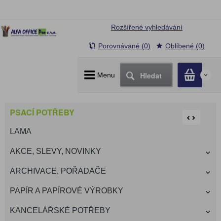
Rozšířené vyhledávání
Porovnávané (0)
Oblíbené (0)
Hledat
Menu
0
PSACÍ POTŘEBY
LAMA
AKCE, SLEVY, NOVINKY
ARCHIVACE, POŘADAČE
PAPÍR A PAPÍROVÉ VÝROBKY
KANCELÁŘSKÉ POTŘEBY