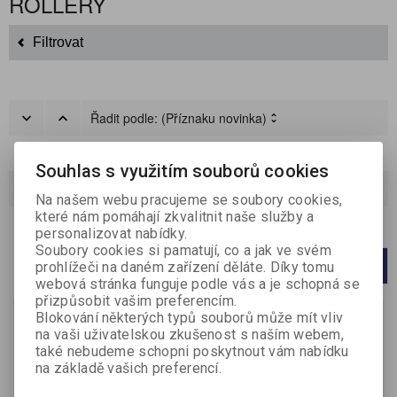
ROLLERY
Filtrovat
Řadit podle:
(Příznaku novinka)
Katalog
Ceník
Souhlas s využitím souborů cookies
Strana
1
z
1
Celkem
4
záznamů
Na našem webu pracujeme se soubory cookies,
které nám pomáhají zkvalitnit naše služby a
Počet na stránku
20
40
60
personalizovat nabídky.
Soubory cookies si pamatují, co a jak ve svém
prohlížeči na daném zařízení děláte. Díky tomu
1
webová stránka funguje podle vás a je schopná se
přizpůsobit vašim preferencím.
Blokování některých typů souborů může mít vliv
na vaši uživatelskou zkušenost s naším webem,
také nebudeme schopni poskytnout vám nabídku
Roller Begreen B2P -
Roller Pentel EnerGel
na základě vašich preferencí.
modrá
BLE77 - modrá
Výrobce:
Pilot
Výrobce:
Pentel