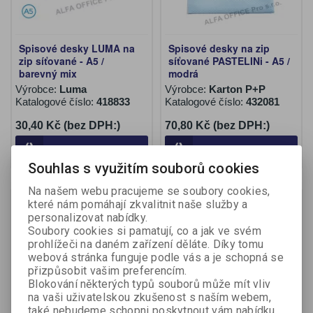
Spisové desky LUMA na
Spisové desky na zip
zip síťované - A5 /
síťované PASTELINi - A5 /
barevný mix
modrá
Výrobce:
Luma
Výrobce:
Karton P+P
Katalogové číslo:
418833
Katalogové číslo:
432081
30,40 Kč (bez DPH:)
70,80 Kč (bez DPH:)
Koupit
Koupit
Souhlas s využitím souborů cookies
Na našem webu pracujeme se soubory cookies,
které nám pomáhají zkvalitnit naše služby a
personalizovat nabídky.
Soubory cookies si pamatují, co a jak ve svém
prohlížeči na daném zařízení děláte. Díky tomu
webová stránka funguje podle vás a je schopná se
přizpůsobit vašim preferencím.
Blokování některých typů souborů může mít vliv
na vaši uživatelskou zkušenost s naším webem,
také nebudeme schopni poskytnout vám nabídku