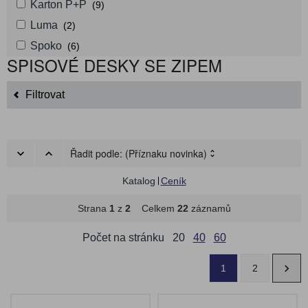
Karton P+P
(9)
Luma
(2)
Spoko
(6)
SPISOVÉ DESKY SE ZIPEM
Filtrovat
Řadit podle:
(Příznaku novinka)
Katalog
Ceník
Strana
1
z
2
Celkem
22
záznamů
Počet na stránku
20
40
60
1
2