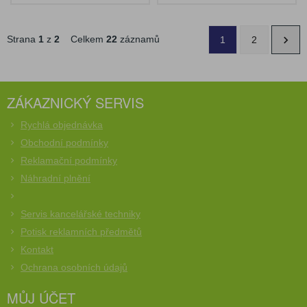
Strana
1
z
2
Celkem
22
záznamů
1
2
ZÁKAZNICKÝ SERVIS
Rychlá objednávka
Obchodní podmínky
Reklamační podmínky
Náhradní plnění
Servis kancelářské techniky
Potisk reklamních předmětů
Kontakt
Ochrana osobních údajů
MŮJ ÚČET