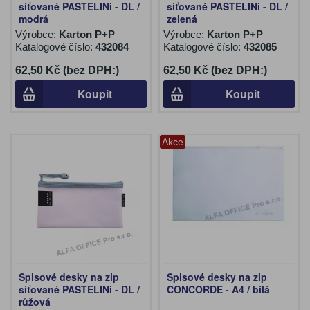
síťované PASTELINi - DL /
síťované PASTELINi - DL /
modrá
zelená
Výrobce:
Karton P+P
Výrobce:
Karton P+P
Katalogové číslo:
432084
Katalogové číslo:
432085
62,50 Kč (bez DPH:)
62,50 Kč (bez DPH:)
Koupit
Koupit
Akce
Spisové desky na zip
Spisové desky na zip
síťované PASTELINi - DL /
CONCORDE - A4 / bílá
růžová