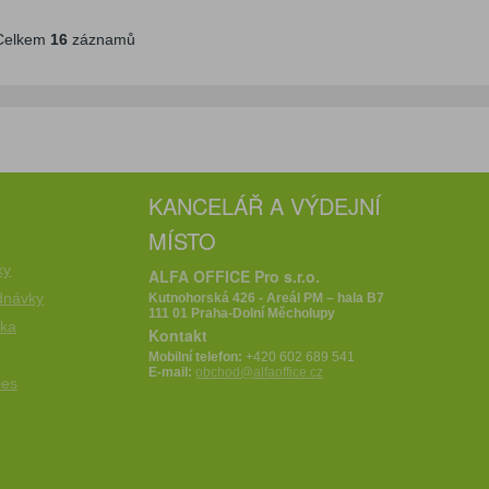
elkem
16
záznamů
KANCELÁŘ A VÝDEJNÍ
MÍSTO
e
ky
ALFA OFFICE Pro s.r.o.
dnávky
Kutnohorská 426 - Areál PM – hala B7
111 01 Praha-Dolní Měcholupy
íka
Kontakt
Mobilní telefon:
+420 602 689 541
E-mail:
obchod@alfaoffice.cz
ies