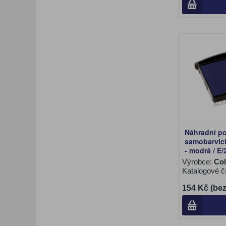
Náhradní po
samobarvicí
- modrá / E/
Výrobce:
Co
Katalogové č
154 Kč (be