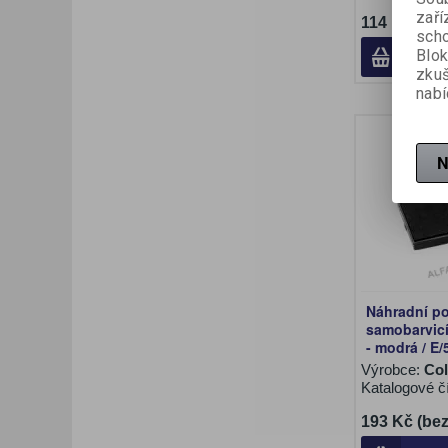
zaří
114 Kč (be
scho
Blok
zku
nabí
N
Náhradní po
samobarvicí
- modrá / E/
Výrobce:
Co
Katalogové č
193 Kč (be