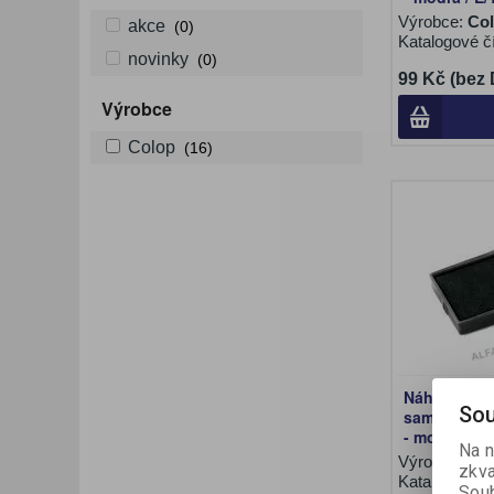
Výrobce:
Co
akce
(0)
Katalogové č
novinky
(0)
99 Kč (bez
Výrobce
Colop
(16)
Náhradní po
Sou
samobarvicí
- modrá / E/
Na n
Výrobce:
Co
zkva
Katalogové č
Soub