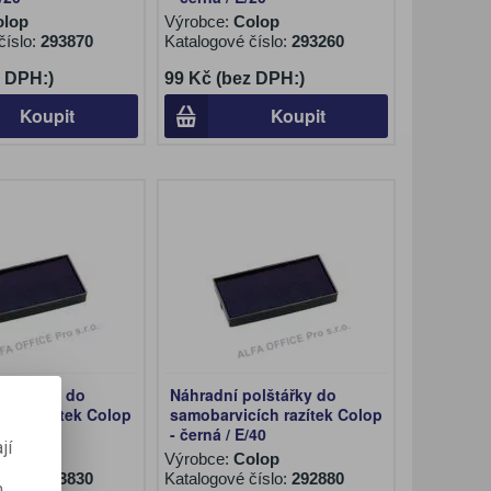
olop
Výrobce:
Colop
číslo:
293870
Katalogové číslo:
293260
z DPH:)
99 Kč (bez DPH:)
Koupit
Koupit
olštářky do
Náhradní polštářky do
ích razítek Colop
samobarvicích razítek Colop
/40
- černá / E/40
jí
olop
Výrobce:
Colop
číslo:
293830
Katalogové číslo:
292880
m