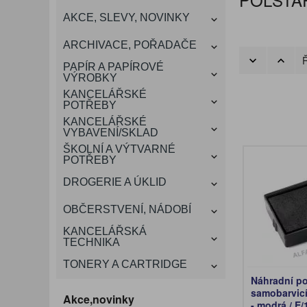
KANCELÁŘSKÝ
AKCE, SLEVY, NOVINKY
VÁNOCE
ROZDRUŽOVAČE
OBÁLKY
KONFERENČNÍ SPISOVKY
KRESLENÍ A MALOVÁNÍ
DEZINFEKCE-OCHRANA
KONVICE A DŽBÁNY
LAMINACE
NÁBYTEK
ARCHIVACE, POŘADAČE
OCHRANNÉ PRACOVNÍ
Ř
DÁRKOVÉ POTŘEBY
VIZITKY A JMENOVKY
TISKOPISY
NŮŽKY A NOŽE
PROSTŘEDKY NA PRANÍ
SLADKÉ POTRAVINY
ŠTÍTKOVAČE
PAPÍR A PAPÍROVÉ
POMŮCKY
VÝROBKY
KANCELÁŘSKÉ
TAŠKY, KUFRY, AKTOVKY
POTŘEBY
SMART DOPLŇKY
TABULE, NÁSTĚNKY
A OBALY
KANCELÁŘSKÉ
VYBAVENÍ/SKLAD
ŠKOLNÍ A VÝTVARNÉ
POTŘEBY
DROGERIE A ÚKLID
OBČERSTVENÍ, NÁDOBÍ
KANCELÁŘSKÁ
TECHNIKA
TONERY A CARTRIDGE
Náhradní po
samobarvicí
Akce,novinky
- modrá / E/