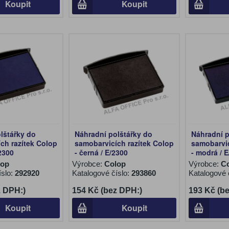
Koupit
Koupit
lštářky do
Náhradní polštářky do
Náhradní p
ch razítek Colop
samobarvicích razítek Colop
samobarvic
2300
- černá / E/2300
- modrá / 
lop
Výrobce:
Colop
Výrobce:
C
íslo:
292920
Katalogové číslo:
293860
Katalogové 
z DPH:)
154 Kč (bez DPH:)
193 Kč (b
Koupit
Koupit