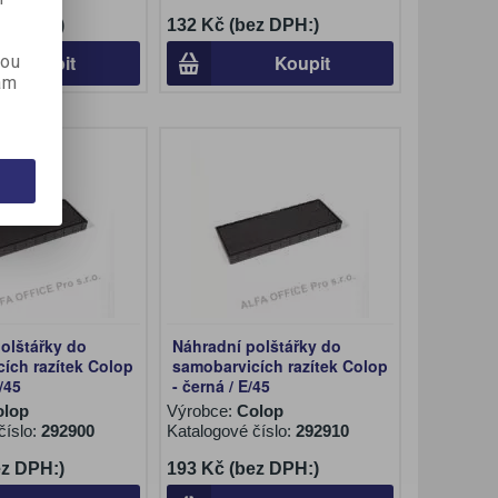
ez DPH:)
132 Kč (bez DPH:)
Koupit
Koupit
kou
ám
olštářky do
Náhradní polštářky do
ích razítek Colop
samobarvicích razítek Colop
/45
- černá / E/45
olop
Výrobce:
Colop
číslo:
292900
Katalogové číslo:
292910
ez DPH:)
193 Kč (bez DPH:)