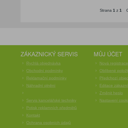
Strana
1
z
1
C
ZÁKAZNICKÝ SERVIS
MŮJ ÚČET
Rychlá objednávka
Nová registrac
Obchodní podmínky
Oblíbené polož
Reklamační podmínky
Předchozí obje
Náhradní plnění
Editace zákazn
Změnit heslo
Servis kancelářské techniky
Nastavení cook
Potisk reklamních předmětů
Kontakt
Ochrana osobních údajů