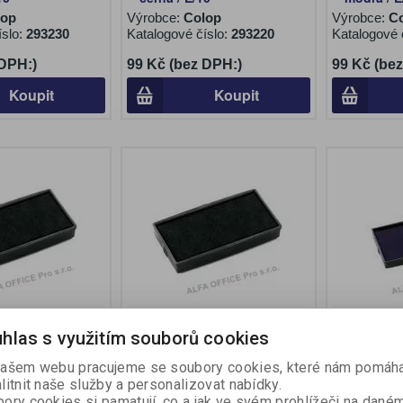
lop
Výrobce:
Colop
Výrobce:
C
íslo:
293230
Katalogové číslo:
293220
Katalogové 
 DPH:)
99 Kč (bez DPH:)
99 Kč (be
Koupit
Koupit
lštářky do
Náhradní polštářky do
Náhradní p
hlas s využitím souborů cookies
ch razítek Colop
samobarvicích razítek Colop
samobarvic
30
- černá / E/30
- modrá / E
ašem webu pracujeme se soubory cookies, které nám pomáha
lop
Výrobce:
Colop
Výrobce:
C
litnit naše služby a personalizovat nabídky.
íslo:
293840
Katalogové číslo:
292870
Katalogové 
ory cookies si pamatují, co a jak ve svém prohlížeči na dané