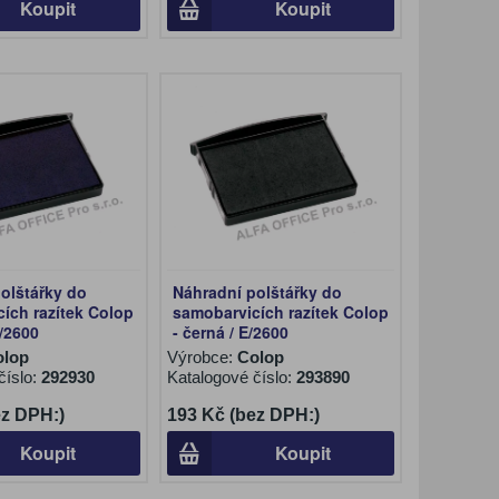
Koupit
Koupit
olštářky do
Náhradní polštářky do
ích razítek Colop
samobarvicích razítek Colop
E/2600
- černá / E/2600
olop
Výrobce:
Colop
číslo:
292930
Katalogové číslo:
293890
ez DPH:)
193 Kč (bez DPH:)
Koupit
Koupit