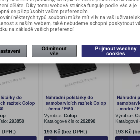
zení děláte. Díky tomu webová stránka funguje podle vás a je
z DPH:)
114 Kč (bez DPH:)
132 Kč (b
pná se přizpůsobit vašim preferencím.
Koupit
Koupit
ování některých typů souborů může mít vliv na vaši uživatels
šenost s naším webem, také nebudeme schopni poskytnout v
dku na základě vašich preferencí.
Odmítnout
Přijmout všechny
astavení
vše
cookies
lštářky do
Náhradní polštářky do
Náhradní p
ch razítek Colop
samobarvicích razítek Colop
samobarvic
50
- černá / E/50
- modrá / E
lop
Výrobce:
Colop
Výrobce:
C
íslo:
293850
Katalogové číslo:
292890
Katalogové 
z DPH:)
193 Kč (bez DPH:)
193 Kč (b