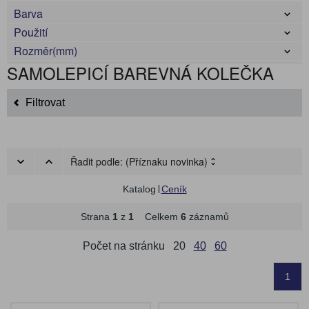
Barva
Použití
Rozměr(mm)
SAMOLEPICÍ BAREVNÁ KOLEČKA
Filtrovat
Řadit podle:
(Příznaku novinka)
Katalog
Ceník
Strana
1
z
1
Celkem
6
záznamů
Počet na stránku
20
40
60
1