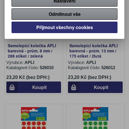
Nastavení
Odmítnout vše
Přijmout všechny cookies
Samolepicí kolečka APLI
Samolepicí kolečka APLI
barevná - prům. 8 mm /
barevná - prům. 13 mm /
288 etiket / zelená
175 etiket / žlutá
Výrobce:
APLI
Výrobce:
APLI
Katalogové číslo:
526010
Katalogové číslo:
526012
23,20 Kč (bez DPH:)
23,20 Kč (bez DPH:)
Koupit
Koupit