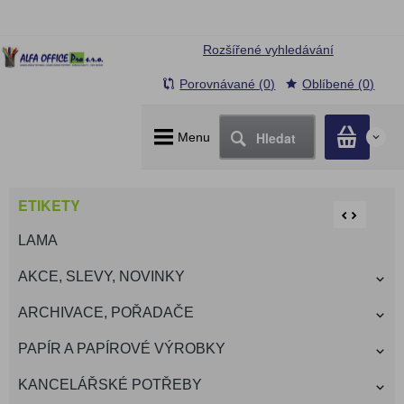
Rozšířené vyhledávání
Porovnávané (0)
Oblíbené (0)
Hledat
Menu
0
ETIKETY
LAMA
AKCE, SLEVY, NOVINKY
ARCHIVACE, POŘADAČE
PAPÍR A PAPÍROVÉ VÝROBKY
KANCELÁŘSKÉ POTŘEBY