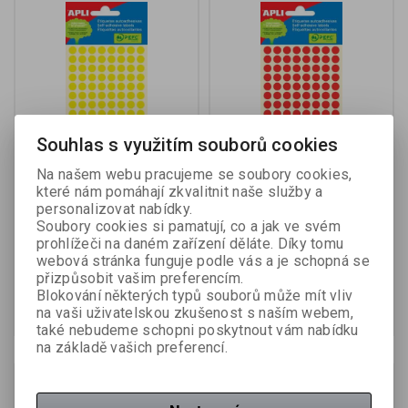
Souhlas s využitím souborů cookies
Na našem webu pracujeme se soubory cookies,
Samolepicí kolečka APLI
Samolepicí kolečka APLI
které nám pomáhají zkvalitnit naše služby a
barevná - prům. 8 mm /
barevná - prům. 8 mm /
personalizovat nabídky.
288 etiket / žlutá
288 etiket / červená
Soubory cookies si pamatují, co a jak ve svém
Výrobce:
APLI
Výrobce:
APLI
prohlížeči na daném zařízení děláte. Díky tomu
Katalogové číslo:
526011
Katalogové číslo:
525670
webová stránka funguje podle vás a je schopná se
přizpůsobit vašim preferencím.
23,20 Kč (bez DPH:)
23,20 Kč (bez DPH:)
Blokování některých typů souborů může mít vliv
Koupit
Koupit
na vaši uživatelskou zkušenost s naším webem,
také nebudeme schopni poskytnout vám nabídku
na základě vašich preferencí.