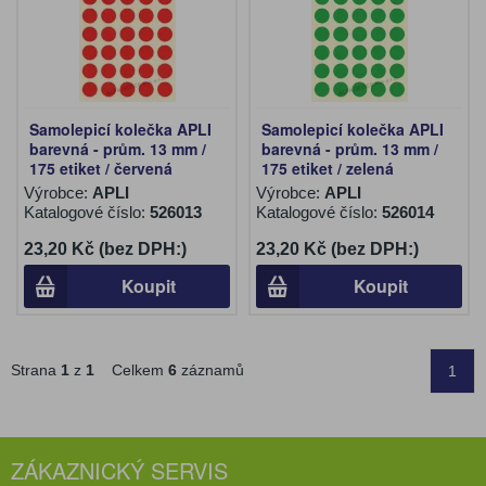
Samolepicí kolečka APLI
Samolepicí kolečka APLI
barevná - prům. 13 mm /
barevná - prům. 13 mm /
175 etiket / červená
175 etiket / zelená
Výrobce:
APLI
Výrobce:
APLI
Katalogové číslo:
526013
Katalogové číslo:
526014
23,20 Kč (bez DPH:)
23,20 Kč (bez DPH:)
Koupit
Koupit
Strana
1
z
1
Celkem
6
záznamů
1
ZÁKAZNICKÝ SERVIS