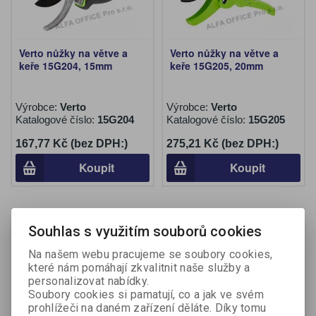
Verto nůžky na větve a
Verto nůžky na větve a
keře 15G204, 15mm
keře 15G205, 20mm
Výrobce:
Verto
Výrobce:
Verto
Katalogové číslo:
15G204
Katalogové číslo:
15G205
167,77 Kč (bez DPH:)
275,21 Kč (bez DPH:)
Koupit
Koupit
Na objednání
Souhlas s využitím souborů cookies
Na našem webu pracujeme se soubory cookies,
které nám pomáhají zkvalitnit naše služby a
personalizovat nabídky.
Soubory cookies si pamatují, co a jak ve svém
prohlížeči na daném zařízení děláte. Díky tomu