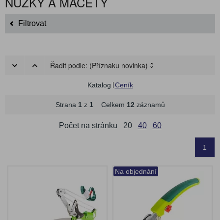
NŮŽKY A MAČETY
Filtrovat
Řadit podle:
(Příznaku novinka)
Katalog
Ceník
Strana
1
z
1
Celkem
12
záznamů
Počet na stránku
20
40
60
1
Na objednání