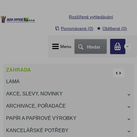
Rozšířené vyhledávání
Porovnávané (0)
Oblíbené (0)
Hledat
Menu
0
ZAHRADA
LAMA
AKCE, SLEVY, NOVINKY
ARCHIVACE, POŘADAČE
PAPÍR A PAPÍROVÉ VÝROBKY
KANCELÁŘSKÉ POTŘEBY