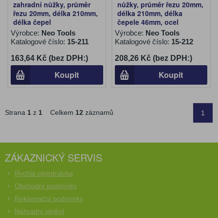
zahradní nůžky, průměr
nůžky, průměr řezu 20mm,
řezu 20mm, délka 210mm,
délka 210mm, délka
délka čepel
čepele 46mm, ocel
Výrobce:
Neo Tools
Výrobce:
Neo Tools
Katalogové číslo:
15-211
Katalogové číslo:
15-212
163,64 Kč (bez DPH:)
208,26 Kč (bez DPH:)
Koupit
Koupit
Strana
1
z
1
Celkem
12
záznamů
1
ZÁKAZNICKÝ SERVIS
Rychlá objednávka
Obchodní podmínky
Reklamační podmínky
Náhradní plnění