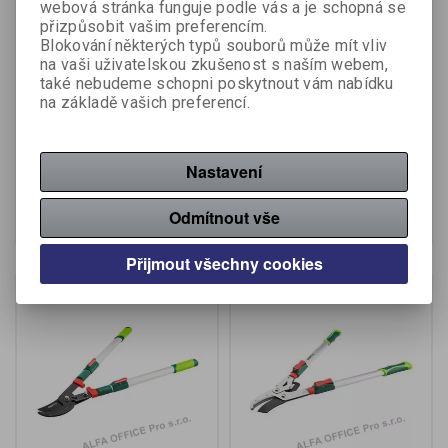
webová stránka funguje podle vás a je schopná se
přizpůsobit vašim preferencím.
Blokování některých typů souborů může mít vliv
Verto nůžky na větve a
Verto nůžky na větve
na vaši uživatelskou zkušenost s naším webem,
keře 15G207, 18mm
15G251, 35mm
také nebudeme schopni poskytnout vám nabídku
na základě vašich preferencí.
Výrobce:
Verto
Výrobce:
Verto
Katalogové číslo:
15G207
Katalogové číslo:
15G251
Nastavení
339,67 Kč (bez DPH:)
324,79 Kč (bez DPH:)
Koupit
Koupit
Odmítnout vše
Přijmout všechny cookies
Na objednání