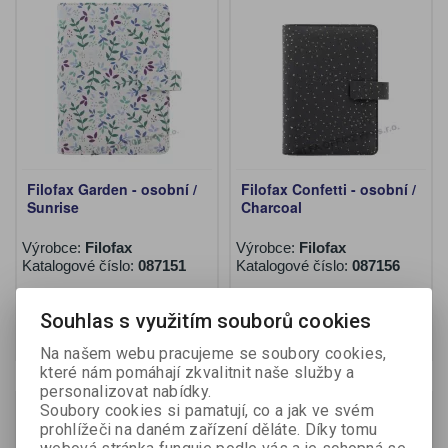
Filofax Garden - osobní /
Filofax Confetti - osobní /
Sunrise
Charcoal
Výrobce:
Filofax
Výrobce:
Filofax
Katalogové číslo:
087151
Katalogové číslo:
087156
1 168 Kč (bez DPH:)
1 168 Kč (bez DPH:)
Souhlas s využitím souborů cookies
Koupit
Koupit
Na našem webu pracujeme se soubory cookies,
které nám pomáhají zkvalitnit naše služby a
personalizovat nabídky.
Soubory cookies si pamatují, co a jak ve svém
prohlížeči na daném zařízení děláte. Díky tomu