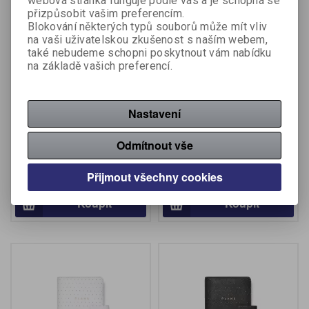
webová stránka funguje podle vás a je schopná se
přizpůsobit vašim preferencím.
Blokování některých typů souborů může mít vliv
na vaši uživatelskou zkušenost s naším webem,
také nebudeme schopni poskytnout vám nabídku
na základě vašich preferencí.
Filofax Confetti - osobní /
Diář Filofax Compact
Nastavení
Rose Quartz
Malden Zip - osobní /
růžová
Odmítnout vše
Výrobce:
Filofax
Výrobce:
Filofax
Katalogové číslo:
087157
Katalogové číslo:
087159
Přijmout všechny cookies
1 168 Kč (bez DPH:)
3 572 Kč (bez DPH:)
Koupit
Koupit