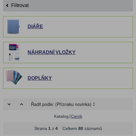
Filtrovat
DIÁŘE
NÁHRADNÍ VLOŽKY
DOPLŇKY
Řadit podle:
(Příznaku novinka)
Katalog
Ceník
Strana
1
z
4
Celkem
80
záznamů