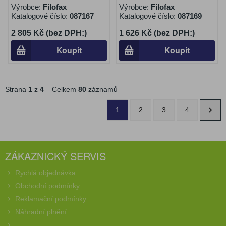
Výrobce:
Filofax
Výrobce:
Filofax
Katalogové číslo:
087167
Katalogové číslo:
087169
2 805 Kč (bez DPH:)
1 626 Kč (bez DPH:)
Koupit
Koupit
Strana
1
z
4
Celkem
80
záznamů
1
2
3
4
ZÁKAZNICKÝ SERVIS
Rychlá objednávka
Obchodní podmínky
Reklamační podmínky
Náhradní plnění