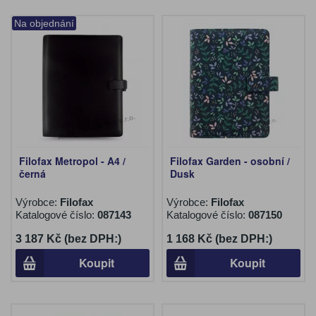
Na objednání
Filofax Metropol - A4 /
Filofax Garden - osobní /
černá
Dusk
Výrobce:
Filofax
Výrobce:
Filofax
Katalogové číslo:
087143
Katalogové číslo:
087150
3 187 Kč (bez DPH:)
1 168 Kč (bez DPH:)
Koupit
Koupit