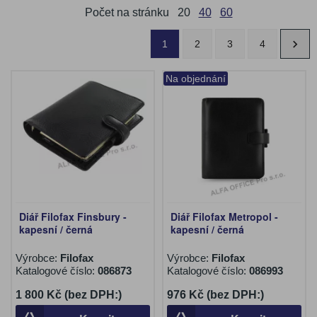
Počet na stránku
20
40
60
1
2
3
4
Na objednání
Diář Filofax Finsbury -
Diář Filofax Metropol -
kapesní / černá
kapesní / černá
Výrobce:
Filofax
Výrobce:
Filofax
Katalogové číslo:
086873
Katalogové číslo:
086993
1 800 Kč (bez DPH:)
976 Kč (bez DPH:)