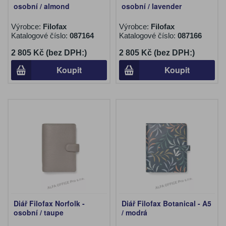
osobní / almond
osobní / lavender
Výrobce:
Filofax
Výrobce:
Filofax
Katalogové číslo:
087164
Katalogové číslo:
087166
2 805 Kč (bez DPH:)
2 805 Kč (bez DPH:)
Koupit
Koupit
Diář Filofax Norfolk -
Diář Filofax Botanical - A5
osobní / taupe
/ modrá