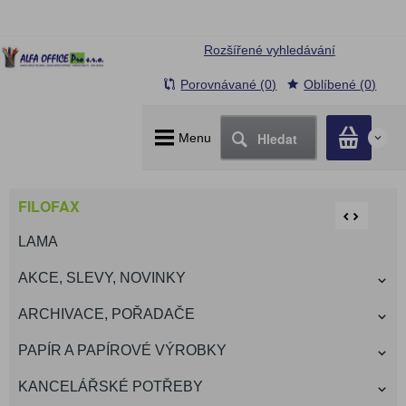
Rozšířené vyhledávání
Porovnávané (0)
Oblíbené (0)
Hledat
Menu
0
FILOFAX
LAMA
AKCE, SLEVY, NOVINKY
ARCHIVACE, POŘADAČE
PAPÍR A PAPÍROVÉ VÝROBKY
KANCELÁŘSKÉ POTŘEBY