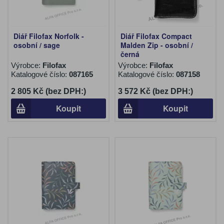
Diář Filofax Norfolk -
Diář Filofax Compact
osobní / sage
Malden Zip - osobní /
černá
Výrobce:
Filofax
Výrobce:
Filofax
Katalogové číslo:
087165
Katalogové číslo:
087158
2 805 Kč (bez DPH:)
3 572 Kč (bez DPH:)
Koupit
Koupit