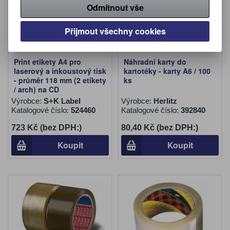
Odmítnout vše
Přijmout všechny cookies
Print etikety A4 pro
Náhradní karty do
laserový a inkoustový tisk
kartotéky - karty A6 / 100
- průměr 118 mm (2 etikety
ks
/ arch) na CD
Výrobce:
S+K Label
Výrobce:
Herlitz
Katalogové číslo:
524460
Katalogové číslo:
392840
723 Kč (bez DPH:)
80,40 Kč (bez DPH:)
Koupit
Koupit