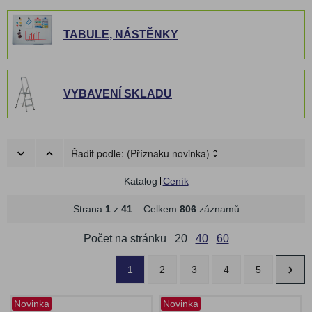
TABULE, NÁSTĚNKY
VYBAVENÍ SKLADU
Řadit podle:
(Příznaku novinka)
Katalog
Ceník
Strana
1
z
41
Celkem
806
záznamů
Počet na stránku
20
40
60
1
2
3
4
5
Novinka
Novinka