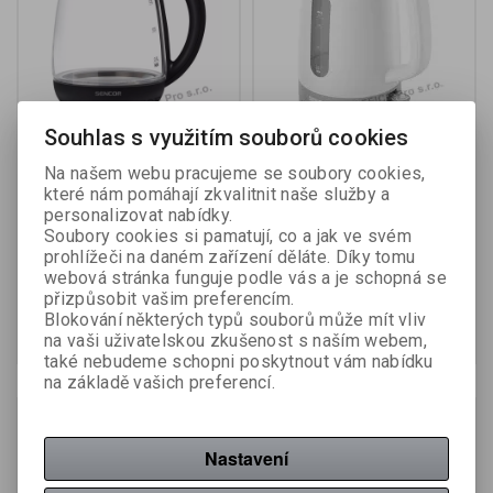
Souhlas s využitím souborů cookies
Konvice varná Sencor
Konvice varná SWK
Na našem webu pracujeme se soubory cookies,
SWK 1785BK / černá
1738WH / bílá
které nám pomáhají zkvalitnit naše služby a
personalizovat nabídky.
Soubory cookies si pamatují, co a jak ve svém
Výrobce:
Sencor
Výrobce:
Sencor
prohlížeči na daném zařízení děláte. Díky tomu
Katalogové číslo:
534006
Katalogové číslo:
532927
webová stránka funguje podle vás a je schopná se
422 Kč (bez DPH:)
419 Kč (bez DPH:)
přizpůsobit vašim preferencím.
Blokování některých typů souborů může mít vliv
Koupit
Koupit
na vaši uživatelskou zkušenost s naším webem,
také nebudeme schopni poskytnout vám nabídku
na základě vašich preferencí.
Na objednání
Nastavení