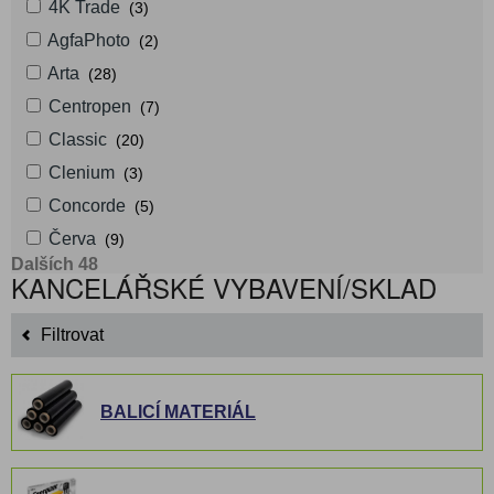
4K Trade
(3)
AgfaPhoto
(2)
Arta
(28)
Centropen
(7)
Classic
(20)
Clenium
(3)
Concorde
(5)
Červa
(9)
Dalších 48
KANCELÁŘSKÉ VYBAVENÍ/SKLAD
Filtrovat
BALICÍ MATERIÁL