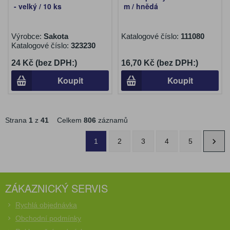
- velký / 10 ks
m / hnědá
Výrobce:
Sakota
Katalogové číslo:
111080
Katalogové číslo:
323230
24 Kč (bez DPH:)
16,70 Kč (bez DPH:)
Koupit
Koupit
Strana
1
z
41
Celkem
806
záznamů
1
2
3
4
5
ZÁKAZNICKÝ SERVIS
Rychlá objednávka
Obchodní podmínky