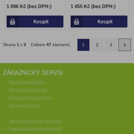
1 096 Kč (bez DPH:)
1 455 Kč (bez DPH:)
Koupit
Koupit
Strana
1
z
3
Celkem
47
záznamů
1
2
3
ZÁKAZNICKÝ SERVIS
Rychlá objednávka
Obchodní podmínky
Reklamační podmínky
Náhradní plnění
Servis kancelářské techniky
Potisk reklamních předmětů