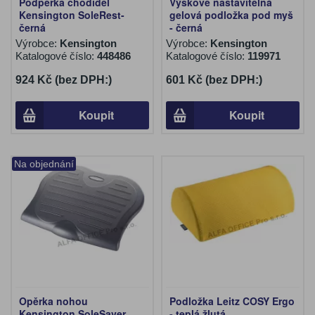
Podpěrka chodidel
Výškově nastavitelná
Kensington SoleRest-
gelová podložka pod myš
černá
- černá
Výrobce:
Kensington
Výrobce:
Kensington
Katalogové číslo:
448486
Katalogové číslo:
119971
924 Kč (bez DPH:)
601 Kč (bez DPH:)
Koupit
Koupit
Na objednání
Opěrka nohou
Podložka Leitz COSY Ergo
Kensington SoleSaver
- teplá žlutá