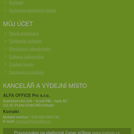
Kontakt
Ochrana osobních údajů
MŮJ ÚČET
Nová registrace
Oblíbené položky
Předchozí objednávky
Editace zákazníka
Změnit heslo
Nastavení cookies
KANCELÁŘ A VÝDEJNÍ MÍSTO
ALFA OFFICE Pro s.r.o.
Kutnohorská 426 - Areál PM – hala B7
111 01 Praha-Dolní Měcholupy
Kontakt
Mobilní telefon:
+420 602 689 541
E-mail:
obchod@alfaoffice.cz
Provozováno na platformě Zoner inShop
www.inshop.cz