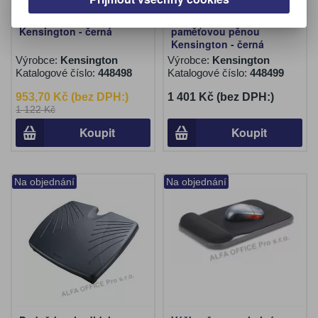
Podložka na sezení
Podložka na sezení s
Kensington - černá
paměťovou pěnou
Kensington - černá
Výrobce:
Kensington
Výrobce:
Kensington
Katalogové číslo:
448498
Katalogové číslo:
448499
953,70 Kč (bez DPH:)
1 401 Kč (bez DPH:)
1 122 Kč
Koupit
Koupit
Na objednání
Na objednání