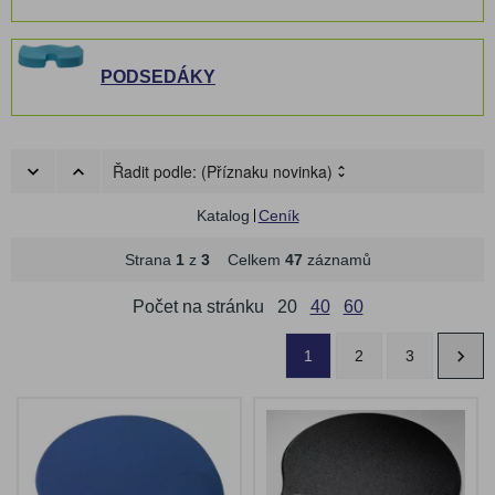
PODSEDÁKY
Řadit podle:
(Příznaku novinka)
Katalog
Ceník
Strana
1
z
3
Celkem
47
záznamů
Počet na stránku
20
40
60
1
2
3