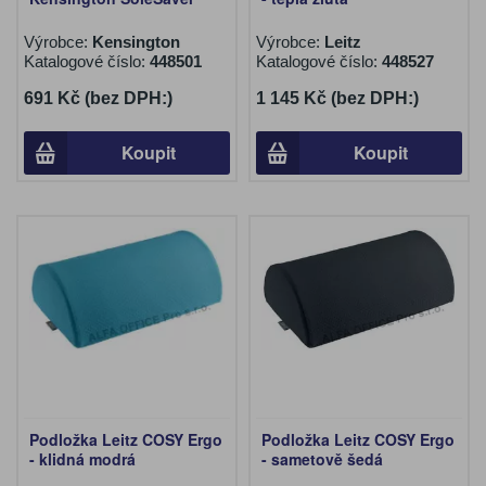
Výrobce:
Kensington
Výrobce:
Leitz
Katalogové číslo:
448501
Katalogové číslo:
448527
691 Kč (bez DPH:)
1 145 Kč (bez DPH:)
Koupit
Koupit
Podložka Leitz COSY Ergo
Podložka Leitz COSY Ergo
- klidná modrá
- sametově šedá