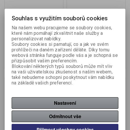
Podložka pod myš
Podložka pod myš
Souhlas s využitím souborů cookies
Kensington DUO -
Kensington DUO - modrá /
červená / černá
kouřová
Na našem webu pracujeme se soubory cookies,
Výrobce:
Kensington
Výrobce:
Kensington
které nám pomáhají zkvalitnit naše služby a
Katalogové číslo:
448494
Katalogové číslo:
448495
personalizovat nabídky.
Soubory cookies si pamatují, co a jak ve svém
581 Kč (bez DPH:)
581 Kč (bez DPH:)
prohlížeči na daném zařízení děláte. Díky tomu
webová stránka funguje podle vás a je schopná se
Koupit
Koupit
přizpůsobit vašim preferencím.
Blokování některých typů souborů může mít vliv
na vaši uživatelskou zkušenost s naším webem,
také nebudeme schopni poskytnout vám nabídku
Na objednání
Na objednání
na základě vašich preferencí.
Sleva
15,00 %
Náš TIP
Nastavení
Odmítnout vše
Přijmout všechny cookies