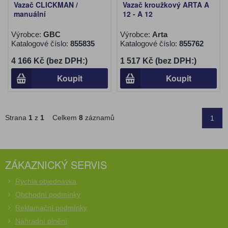
Vazač CLICKMAN /
Vazač kroužkový ARTA A
manuální
12 - A 12
Výrobce:
GBC
Výrobce:
Arta
Katalogové číslo:
855835
Katalogové číslo:
855762
4 166 Kč (bez DPH:)
1 517 Kč (bez DPH:)
Koupit
Koupit
Strana
1
z
1
Celkem
8
záznamů
1
ZÁKAZNICKÝ SERVIS
Rychlá objednávka
Obchodní podmínky
Reklamační podmínky
Náhradní plnění