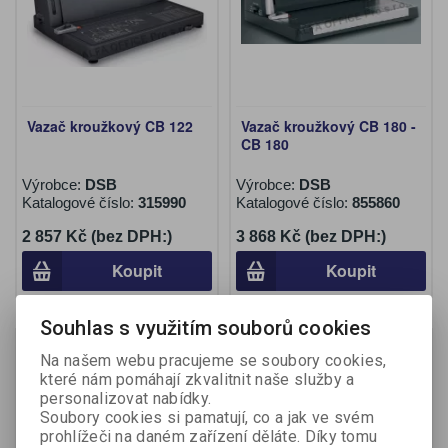
Vazač kroužkový CB 122
Vazač kroužkový CB 180 -
CB 180
Výrobce:
DSB
Výrobce:
DSB
Katalogové číslo:
315990
Katalogové číslo:
855860
2 857 Kč (bez DPH:)
3 868 Kč (bez DPH:)
Koupit
Koupit
Souhlas s využitím souborů cookies
Na objednání
Na objednání
Na našem webu pracujeme se soubory cookies,
které nám pomáhají zkvalitnit naše služby a
personalizovat nabídky.
Soubory cookies si pamatují, co a jak ve svém
prohlížeči na daném zařízení děláte. Díky tomu