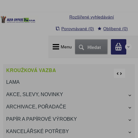
Rozšířené vyhledávání
Porovnávané (0)
Oblíbené (0)
Hledat
Menu
0
KROUŽKOVÁ VAZBA
LAMA
AKCE, SLEVY, NOVINKY
ARCHIVACE, POŘADAČE
PAPÍR A PAPÍROVÉ VÝROBKY
KANCELÁŘSKÉ POTŘEBY