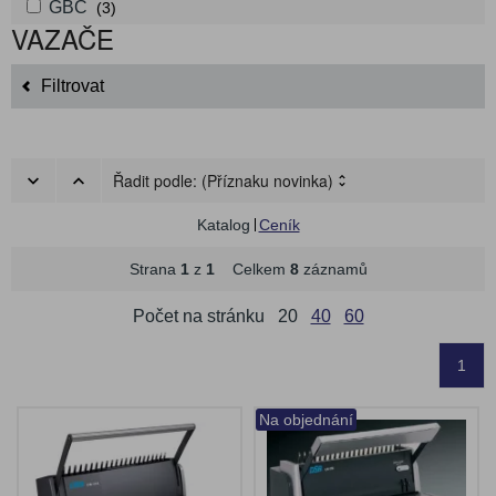
GBC
(3)
VAZAČE
Filtrovat
Řadit podle:
(Příznaku novinka)
Katalog
Ceník
Strana
1
z
1
Celkem
8
záznamů
Počet na stránku
20
40
60
1
Na objednání