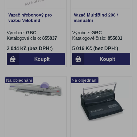
Vazač hřebenový pro
Vazač MultiBind 208 /
vazbu Velobind
manuální
Výrobce:
GBC
Výrobce:
GBC
Katalogové číslo:
855837
Katalogové číslo:
855831
2 044 Kč (bez DPH:)
5 016 Kč (bez DPH:)
Koupit
Koupit
Na objednání
Na objednání