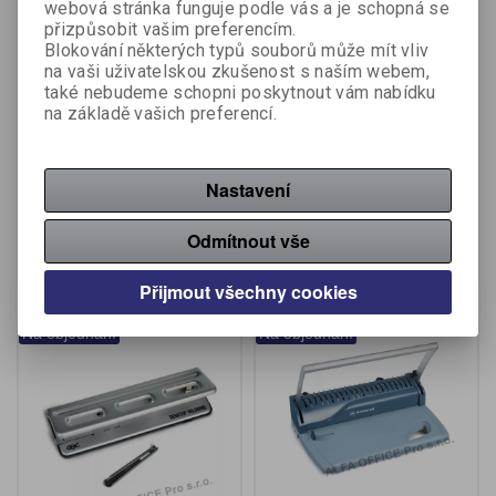
webová stránka funguje podle vás a je schopná se
přizpůsobit vašim preferencím.
Blokování některých typů souborů může mít vliv
na vaši uživatelskou zkušenost s naším webem,
také nebudeme schopni poskytnout vám nabídku
Vazač kroužkový
Vazač kroužkový CB 230 -
na základě vašich preferencí.
elektrický DSB CB 200e -
CB 230
DSB CB 200e
Výrobce:
DSB
Výrobce:
DSB
Katalogové číslo:
855870
Katalogové číslo:
855780
Nastavení
9 469 Kč (bez DPH:)
7 077 Kč (bez DPH:)
Odmítnout vše
Koupit
Koupit
Přijmout všechny cookies
Na objednání
Na objednání